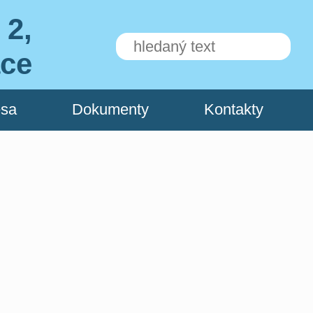
 2,
ace
esa
Dokumenty
Kontakty