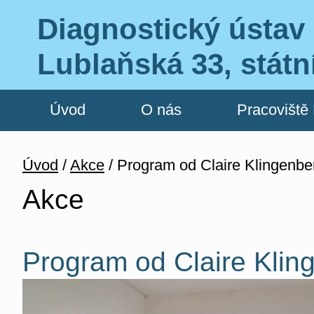
Diagnostický ústav 
Lublaňská 33, státn
Úvod
O nás
Pracoviště
Úvod
/
Akce
/ Program od Claire Klingenber
Akce
Program od Claire Klin