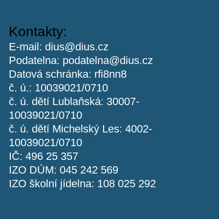
Kontakty:
E-mail:
dius@dius.cz
Podatelna:
podatelna@dius.cz
Datová schránka: rfi8nn8
č. ú.: 10039021/0710
č. ú. dětí Lublaňská: 30007-
10039021/0710
č. ú. dětí Michelský Les: 4002-
10039021/0710
IČ: 496 25 357
IZO DÚM: 045 242 569
IZO školní jídelna: 108 025 292