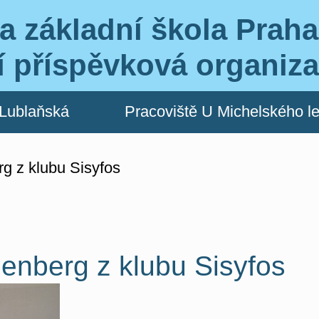
a základní škola Praha
í příspěvková organiz
 Lublaňská
Pracoviště U Michelského l
g z klubu Sisyfos
genberg z klubu Sisyfos