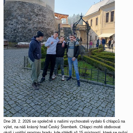
Dne 28. 2. 2026 se společně s našimi vychovateli vydalo 6 chlapců na
výlet, na náš krásný hrad Český Šternberk. Chlapci mohli obdivovat
okolí i vnitřní prostory hradu, kde shlédli až 15 místností, které se pyšní