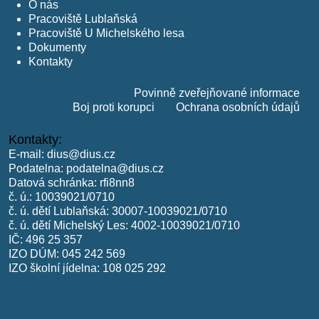
O nás
Pracoviště Lublaňská
Pracoviště U Michelského lesa
Dokumenty
Kontakty
Povinně zveřejňované informace
Boj proti korupci
Ochrana osobních údajů
Kontakty:
E-mail:
dius@dius.cz
Podatelna:
podatelna@dius.cz
Datová schránka: rfi8nn8
č. ú.: 10039021/0710
č. ú. dětí Lublaňská: 30007-10039021/0710
č. ú. dětí Michelský Les: 4002-10039021/0710
IČ: 496 25 357
IZO DÚM: 045 242 569
IZO školní jídelna: 108 025 292