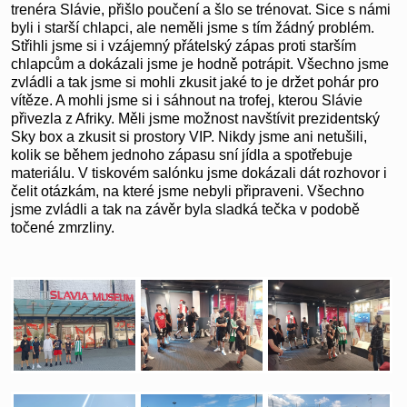
trenéra Slávie, přišlo poučení a šlo se trénovat. Sice s námi
byli i starší chlapci, ale neměli jsme s tím žádný problém.
Střihli jsme si i vzájemný přátelský zápas proti starším
chlapcům a dokázali jsme je hodně potrápit. Všechno jsme
zvládli a tak jsme si mohli zkusit jaké to je držet pohár pro
vítěze. A mohli jsme si i sáhnout na trofej, kterou Slávie
přivezla z Afriky. Měli jsme možnost navštívit prezidentský
Sky box a zkusit si prostory VIP. Nikdy jsme ani netušili,
kolik se během jednoho zápasu sní jídla a spotřebuje
materiálu. V tiskovém salónku jsme dokázali dát rozhovor i
čelit otázkám, na které jsme nebyli připraveni. Všechno
jsme zvládli a tak na závěr byla sladká tečka v podobě
točené zmrzliny.