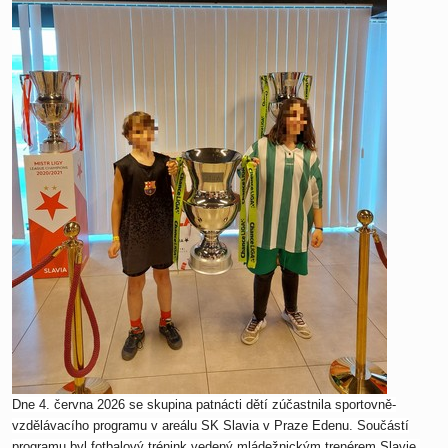
Dne 4. června 2026 se skupina patnácti dětí zúčastnila sportovně-
vzdělávacího programu v areálu SK Slavia v Praze Edenu. Součástí
programu byl fotbalový trénink vedený mládežnickým trenérem Slavie,