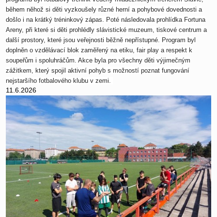
během něhož si děti vyzkoušely různé herní a pohybové dovednosti a
došlo i na krátký tréninkový zápas. Poté následovala prohlídka Fortuna
Areny, při které si děti prohlédly slávistické muzeum, tiskové centrum a
další prostory, které jsou veřejnosti běžně nepřístupné. Program byl
doplněn o vzdělávací blok zaměřený na etiku, fair play a respekt k
soupeřům i spoluhráčům. Akce byla pro všechny děti výjimečným
zážitkem, který spojil aktivní pohyb s možností poznat fungování
nejstaršího fotbalového klubu v zemi.
11.6.2026