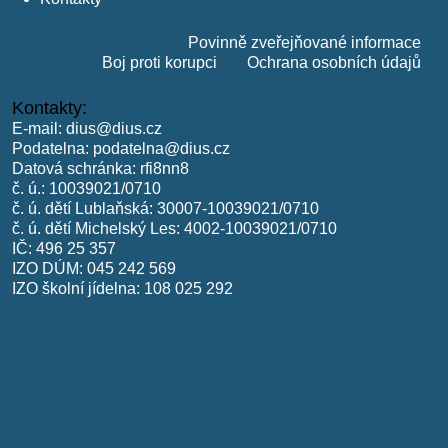
Povinně zveřejňované informace
Boj proti korupci
Ochrana osobních údajů
Kontakty:
E-mail:
dius@dius.cz
Podatelna:
podatelna@dius.cz
Datová schránka: rfi8nn8
č. ú.: 10039021/0710
č. ú. dětí Lublaňská: 30007-10039021/0710
č. ú. dětí Michelský Les: 4002-10039021/0710
IČ: 496 25 357
IZO DÚM: 045 242 569
IZO školní jídelna: 108 025 292