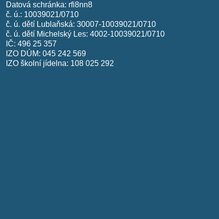
Datová schránka: rfi8nn8
č. ú.: 10039021/0710
č. ú. dětí Lublaňská: 30007-10039021/0710
č. ú. dětí Michelský Les: 4002-10039021/0710
IČ: 496 25 357
IZO DÚM: 045 242 569
IZO školní jídelna: 108 025 292