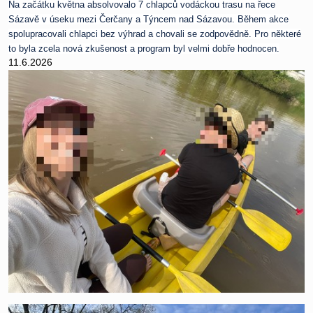
Na začátku května absolvovalo 7 chlapců vodáckou trasu na řece
Sázavě v úseku mezi Čerčany a Týncem nad Sázavou. Během akce
spolupracovali chlapci bez výhrad a chovali se zodpovědně. Pro některé
to byla zcela nová zkušenost a program byl velmi dobře hodnocen.
11.6.2026