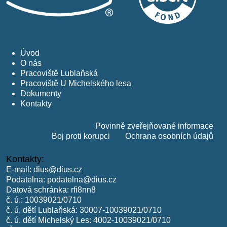
Úvod
O nás
Pracoviště Lublaňská
Pracoviště U Michelského lesa
Dokumenty
Kontakty
Povinně zveřejňované informace
Boj proti korupci
Ochrana osobních údajů
Kontakty:
E-mail:
dius@dius.cz
Podatelna:
podatelna@dius.cz
Datová schránka: rfi8nn8
č. ú.: 10039021/0710
č. ú. dětí Lublaňská: 30007-10039021/0710
č. ú. dětí Michelský Les: 4002-10039021/0710