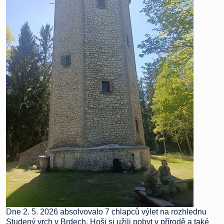
Dne 2. 5. 2026 absolvovalo 7 chlapců výlet na rozhlednu
Studený vrch v Brdech.
Hoši si užili pobyt v přírodě a také