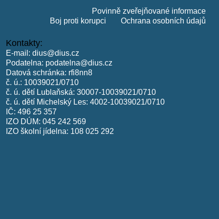
Povinně zveřejňované informace
Boj proti korupci
Ochrana osobních údajů
Kontakty:
E-mail:
dius@dius.cz
Podatelna:
podatelna@dius.cz
Datová schránka: rfi8nn8
č. ú.: 10039021/0710
č. ú. dětí Lublaňská: 30007-10039021/0710
č. ú. dětí Michelský Les: 4002-10039021/0710
IČ: 496 25 357
IZO DÚM: 045 242 569
IZO školní jídelna: 108 025 292