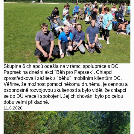
Skupina 6 chlapců odešla na v rámci spolupráce s DC
Paprsek na dnešní akci "Běh pro Paprsek". Chlapci
zprostředkovali zážitek z "běhu" imobilním klientům DC.
Věříme, že možnost pomoci někomu druhému, je cennou a
osobnostně rozvojovou zkušeností a bylo vidět, že chlapci
se do DÚ vraceli spokojení. Jejich chování bylo po celou
dobu velmi příkladné.
11.6.2026