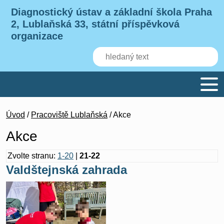
Diagnostický ústav a základní škola Praha
2, Lublaňská 33, státní příspěvková
organizace
Úvod
/
Pracoviště Lublaňská
/ Akce
Akce
Zvolte stranu:
1-20
|
21-22
Valdštejnská zahrada