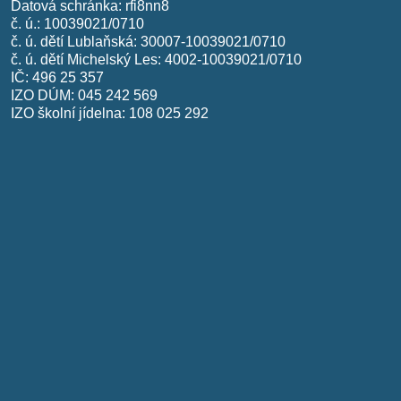
Datová schránka: rfi8nn8
č. ú.: 10039021/0710
č. ú. dětí Lublaňská: 30007-10039021/0710
č. ú. dětí Michelský Les: 4002-10039021/0710
IČ: 496 25 357
IZO DÚM: 045 242 569
IZO školní jídelna: 108 025 292