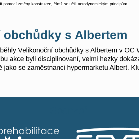
ešit pomocí změny konstrukce, čímž se učili
aerodynamickým principům.
í obchůdky s Albertem
běhly Velikonoční obchůdky s Albertem v OC We
bu akce byli disciplinovaní, velmi hezky dokáz
jně jako se zaměstnanci hypermarketu Albert. Klu
Sponzoři