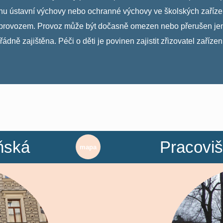
ústavní výchovy nebo ochranné výchovy ve školských zařízeni
tým provozem. Provoz může být dočasně omezen nebo přerušen je
dně zajištěna. Péči o děti je povinen zajistit zřizovatel zařízeni
ňská
Pracoviš
mapa