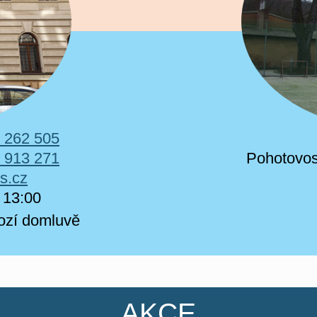
 262 505
 913 271
Pohotovos
s.cz
 13:00​
hozí domluvě
AKCE