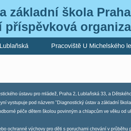
a základní škola Praha
í příspěvková organiz
 Lublaňská
Pracoviště U Michelského l
stického ústavu pro mládež, Praha 2, Lublaňská 33, a Dětského
nyní vystupuje pod názvem "Diagnostický ústav a základní škola
odborné péče dětem školou povinným a chlapcům ve věku od uk
í nebo ochranné výchovy pro děti s poruchami chování v průbě