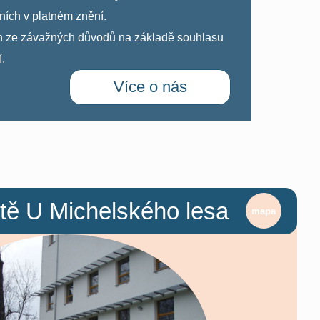
́ch v platném znění.
n ze závažných důvodů na základě souhlasu
́.
Více o nás
tě U Michelského lesa
mapa