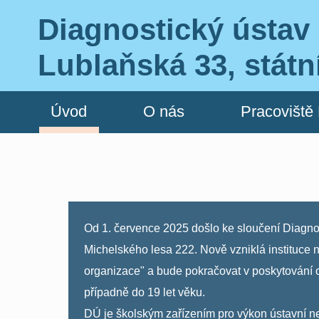
Diagnostický ústav 
Lublaňská 33, státn
Úvod
O nás
Pracoviště
Od 1. července 2025 došlo ke sloučení Diagno
Michelského lesa 222. Nově vzniklá instituce 
organizace" a bude pokračovat v poskytování 
případně do 19 let věku.
DÚ je školským zařízením pro výkon ústavn