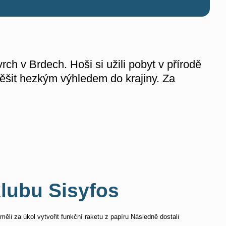
ch v Brdech. Hoši si užili pobyt v přírodě
otěšit hezkým výhledem do krajiny. Za
klubu Sisyfos
ěli za úkol vytvořit funkční raketu z papíru Následně dostali