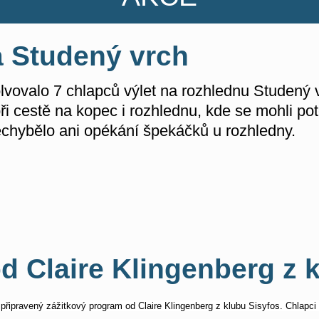
 Studený vrch
vovalo 7 chlapců výlet na rozhlednu Studený vr
 při cestě na kopec i rozhlednu, kde se mohli p
hybělo ani opékání špekáčků u rozhledny.
d Claire Klingenberg z 
připravený zážitkový program od Claire Klingenberg z klubu Sisyfos. Chlapci m