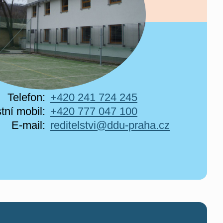
Telefon:
+420 241 724 245
tní mobil:
+420 777 047 100
E-mail:
reditelstvi@ddu-praha.cz