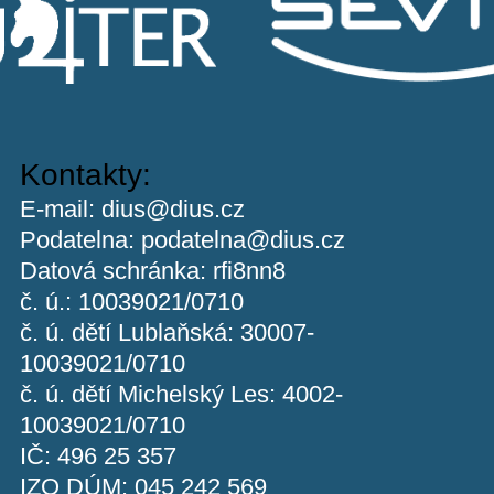
Kontakty:
E-mail:
dius@dius.cz
Podatelna:
podatelna@dius.cz
Datová schránka: rfi8nn8
č. ú.: 10039021/0710
č. ú. dětí Lublaňská: 30007-
10039021/0710
č. ú. dětí Michelský Les: 4002-
10039021/0710
IČ: 496 25 357
IZO DÚM: 045 242 569