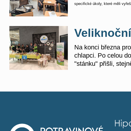
specifické úkoly, které měli vyř
Veliknočn
Na konci března pro
chlapci. Po celou do
"stánku" přišli, ste