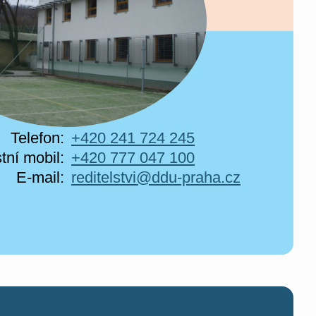
Telefon:
+420 241 724 245
tní mobil:
+420 777 047 100
E-mail:
reditelstvi@ddu-praha.cz