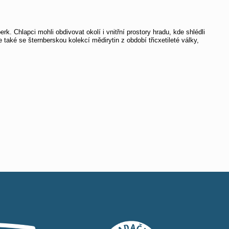
. Chlapci mohli obdivovat okolí i vnitřní prostory hradu, kde shlédli
také se šternberskou kolekcí mědirytin z období třicxetileté války,