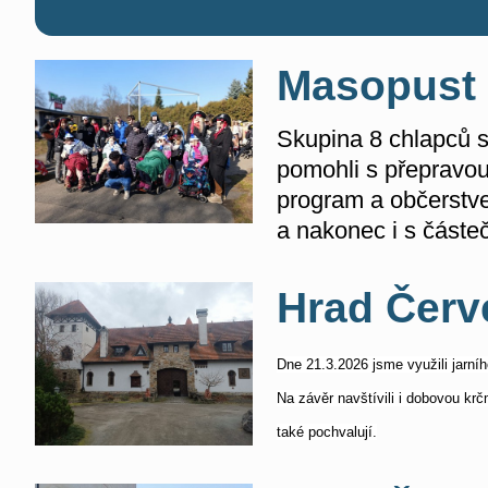
Masopust
Skupina 8 chlapců s
pomohli s přepravou 
program a občerstven
a nakonec i s částeč
Hrad Červ
Dne 21.3.2026 jsme využili jarní
Na závěr navštívili i dobovou krč
také pochvalují.