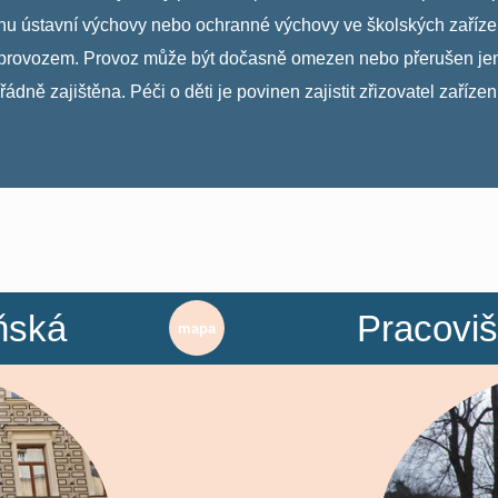
ústavní výchovy nebo ochranné výchovy ve školských zařízeni
tým provozem. Provoz může být dočasně omezen nebo přerušen je
dně zajištěna. Péči o děti je povinen zajistit zřizovatel zařízeni
ňská
Pracoviš
mapa