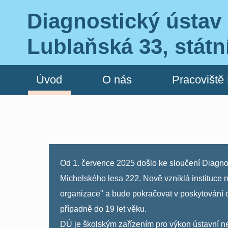
Diagnostický ústav 
Lublaňská 33, státn
Úvod
O nás
Pracoviště
Od 1. července 2025 došlo ke sloučení Diagno
Michelského lesa 222. Nově vzniklá instituce 
organizace" a bude pokračovat v poskytování 
případně do 19 let věku.
DÚ je školským zařízením pro výkon ústavn