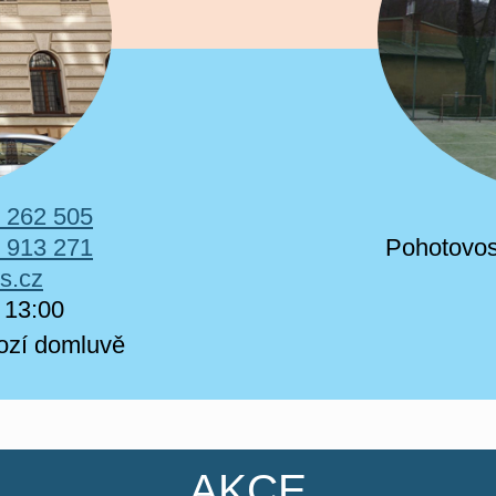
 262 505
 913 271
Pohotovos
s.cz
 13:00​
hozí domluvě
AKCE