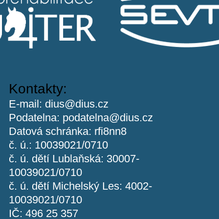
Kontakty:
E-mail:
dius@dius.cz
Podatelna:
podatelna@dius.cz
Datová schránka: rfi8nn8
č. ú.: 10039021/0710
č. ú. dětí Lublaňská: 30007-
10039021/0710
č. ú. dětí Michelský Les: 4002-
10039021/0710
IČ: 496 25 357