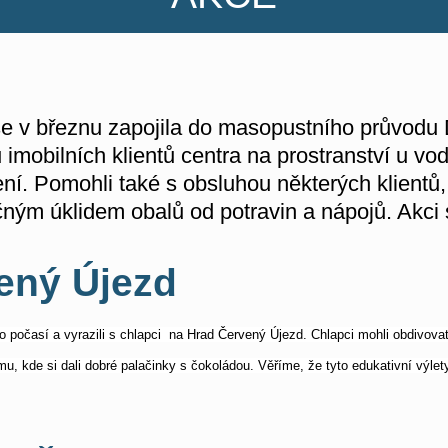
e v březnu zapojila do masopustního průvodu
imobilních klientů centra na prostranství u vo
í. Pomohli také s obsluhou některých klientů, s 
ným úklidem obalů od potravin a nápojů. Akci si 
ený Újezd
ho počasí a vyrazili s chlapci na Hrad Červený Újezd. Chlapci mohli obdivova
mu, kde si dali dobré palačinky s čokoládou. Věříme, že tyto edukativní výle