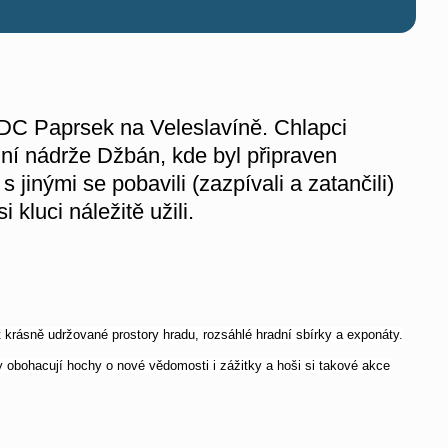
 DC Paprsek na Veleslavíně. Chlapci
dní nádrže Džbán, kde byl připraven
jinými se pobavili (zazpívali a zatančili)
kluci náležitě užili.
t krásně udržované prostory hradu, rozsáhlé hradní sbírky a exponáty.
ty obohacují hochy o nové vědomosti i zážitky a hoši si takové akce