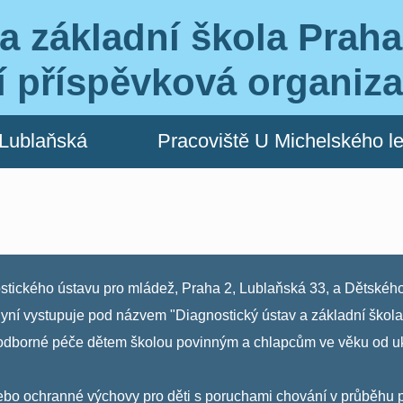
a základní škola Praha
í příspěvková organiz
 Lublaňská
Pracoviště U Michelského l
stického ústavu pro mládež, Praha 2, Lublaňská 33, a Dětského
nyní vystupuje pod názvem "Diagnostický ústav a základní škola
odborné péče dětem školou povinným a chlapcům ve věku od uk
í nebo ochranné výchovy pro děti s poruchami chování v průbě