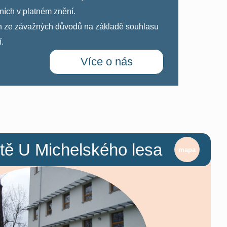
́ch v platném znění.
n ze závažných důvodů na základě souhlasu
́.
Více o nás
tě U Michelského lesa
mapa