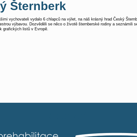
ý Šternberk
imi vychovateli vydalo 6 chlapců na výlet, na náš krásný hrad Český Šternberk
estrou výbavou. Dozvěděli se něco o životě šternberské rodiny a seznámili se 
k grafických listů v Evropě.
Sponzoři