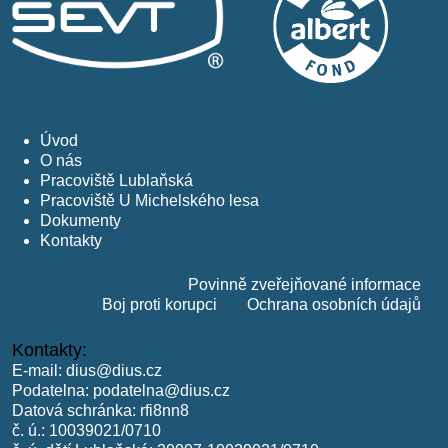
Úvod
O nás
Pracoviště Lublaňská
Pracoviště U Michelského lesa
Dokumenty
Kontakty
Povinně zveřejňované informace
Boj proti korupci
Ochrana osobních údajů
Kontakty:
E-mail:
dius@dius.cz
Podatelna:
podatelna@dius.cz
Datová schránka: rfi8nn8
č. ú.: 10039021/0710