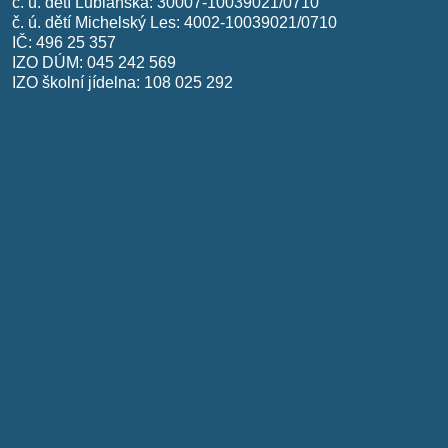
č. ú. dětí Lublaňská: 30007-10039021/0710
č. ú. dětí Michelský Les: 4002-10039021/0710
IČ: 496 25 357
IZO DÚM: 045 242 569
IZO školní jídelna: 108 025 292