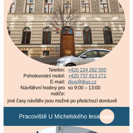
Telefon:
+420 224 262 505
Pohotovostní mobil:
+420 737 913 271
E-mail:
dius@dius.cz
Návštěvní hodiny pro
so 9:00 – 13:00​
rodiče:
jiné časy návštěv jsou možné po předchozí domluvě
Pracoviště U Michelského lesa
mapa