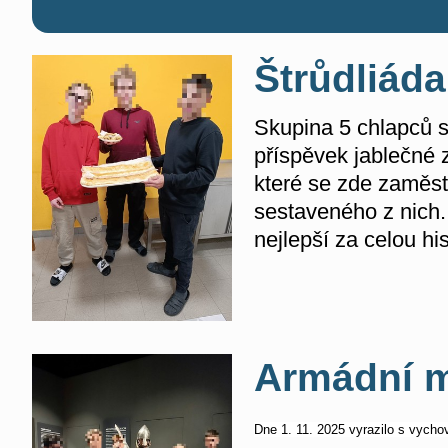
Štrůdliád
Skupina 5 chlapců s
příspěvek jablečné z
které se zde zaměst
sestaveného z nich.
nejlepší za celou hi
Armádní 
Dne 1. 11. 2025 vyrazilo s vych