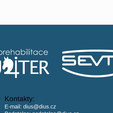
Sponzoři
Kontakty:
E-mail:
dius@dius.cz