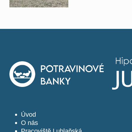
Úvod
O nás
Pracoviště Lublaňská