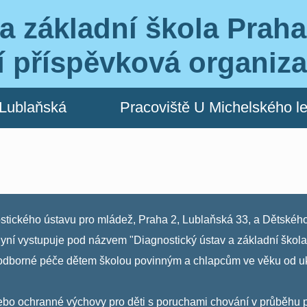
a základní škola Praha
í příspěvková organiz
 Lublaňská
Pracoviště U Michelského l
stického ústavu pro mládež, Praha 2, Lublaňská 33, a Dětského
nyní vystupuje pod názvem "Diagnostický ústav a základní škola
odborné péče dětem školou povinným a chlapcům ve věku od uk
í nebo ochranné výchovy pro děti s poruchami chování v průbě