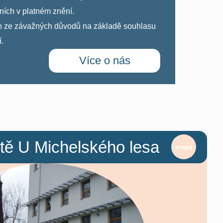
́ch v platném znění.
n ze závažných důvodů na základě souhlasu
́.
Více o nás
tě U Michelského lesa
mapa