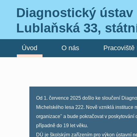
Diagnostický ústav 
Lublaňská 33, státn
Úvod
O nás
Pracoviště
Od 1. července 2025 došlo ke sloučení Diagno
Michelského lesa 222. Nově vzniklá instituce 
organizace" a bude pokračovat v poskytování 
případně do 19 let věku.
DÚ je školským zařízením pro výkon ústavn