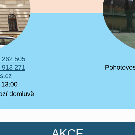
 262 505
 913 271
Pohotovos
s.cz
 13:00​
hozí domluvě
AKCE