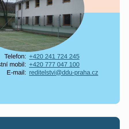
Telefon:
+420 241 724 245
tní mobil:
+420 777 047 100
E-mail:
reditelstvi@ddu-praha.cz