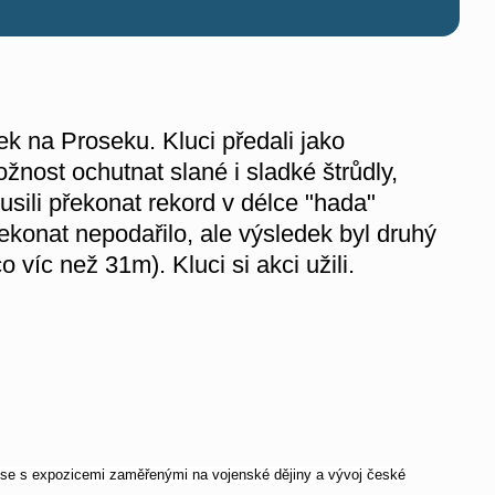
k na Proseku. Kluci předali jako
ožnost ochutnat slané i sladké štrůdly,
sili překonat rekord v délce "hada"
ekonat nepodařilo, ale výsledek byl druhý
 víc než 31m). Kluci si akci užili.
se s expozicemi zaměřenými na vojenské dějiny a vývoj české