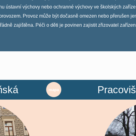
ústavní výchovy nebo ochranné výchovy ve školských zařízeni
tým provozem. Provoz může být dočasně omezen nebo přerušen je
dně zajištěna. Péči o děti je povinen zajistit zřizovatel zařízeni
ňská
Pracoviš
mapa