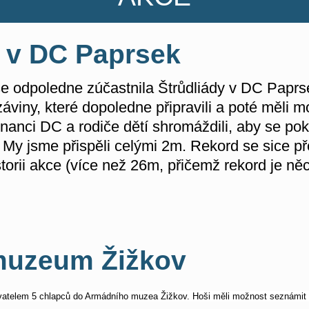
a v DC Paprsek
e odpoledne zúčastnila Štrůdliády v DC Paprse
áviny, které dopoledne připravili a poté měli m
nanci DC a rodiče dětí shromáždili, aby se poku
 My jsme přispěli celými 2m. Rekord se sice př
storii akce (více než 26m, přičemž rekord je něco
muzeum Žižkov
ovatelem 5 chlapců
do Armádního muzea Žižkov. Hoši měli možnost seznámit 