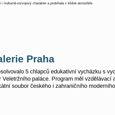
í i kulturně-rozvojový charakter a probíhala v klidné atmosféře.
lerie Praha
solvovalo 5 chlapců edukativní vycházku s vy
r Veletržního paláce. Program měl vzdělávací a
kátní soubor českého i zahraničního moderníh