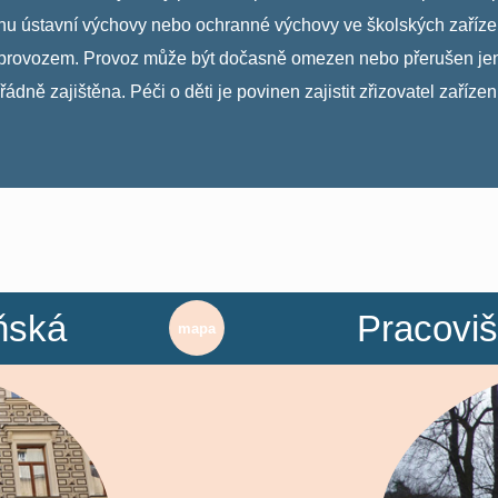
ústavní výchovy nebo ochranné výchovy ve školských zařízeni
tým provozem. Provoz může být dočasně omezen nebo přerušen je
dně zajištěna. Péči o děti je povinen zajistit zřizovatel zařízeni
ňská
Pracoviš
mapa