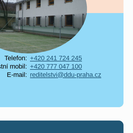
Telefon:
+420 241 724 245
tní mobil:
+420 777 047 100
E-mail:
reditelstvi@ddu-praha.cz