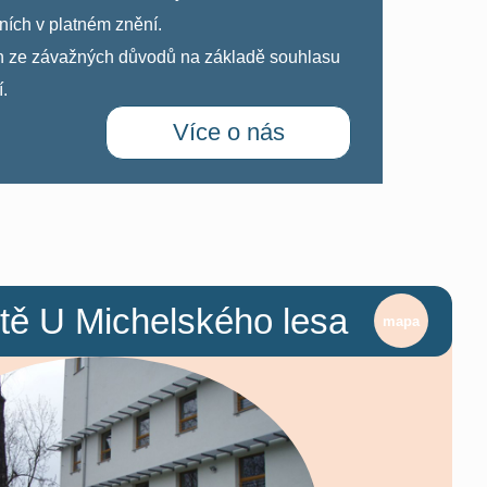
́ch v platném znění.
n ze závažných důvodů na základě souhlasu
́.
Více o nás
tě U Michelského lesa
mapa