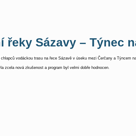
í řeky Sázavy – Týnec 
 chlapců vodáckou trasu na řece Sázavě v úseku mezi Čerčany a Týncem na
yla zcela nová zkušenost a program byl velmi dobře hodnocen.