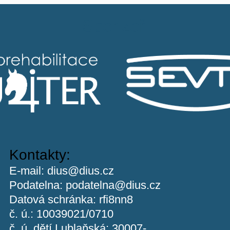
Sponzoři
Kontakty:
E-mail:
dius@dius.cz
Podatelna:
podatelna@dius.cz
Datová schránka: rfi8nn8
č. ú.: 10039021/0710
č. ú. dětí Lublaňská: 30007-