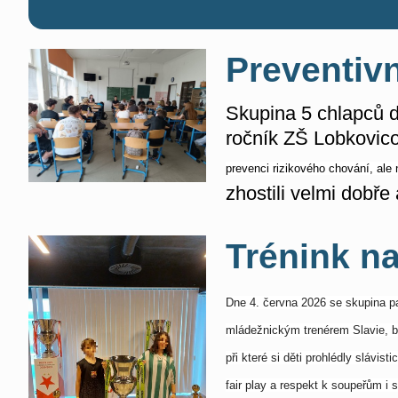
Preventiv
Skupina 5 chlapců d
ročník ZŠ Lobkovic
prevenci rizikového chování, ale 
zhostili velmi dobře
Trénink na
Dne 4. června 2026 se skupina pa
mládežnickým trenérem Slavie, bě
při které si děti prohlédly slávi
fair play a respekt k soupeřům i