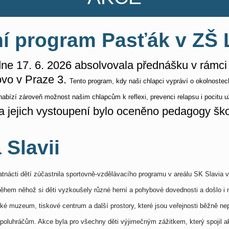
ní program Pasťák v ZŠ
ne 17. 6. 2026 absolvovala přednášku v rámci
ovo v Praze 3.
Tento program, kdy naši chlapci vypráví o okolnostec
nabízí zároveň možnost našim chlapcům k reflexi, prevenci relapsu i pocitu u
 a jejich vystoupení bylo oceněno pedagogy ško
 Slavii
tnácti dětí zúčastnila sportovně-vzdělávacího programu v areálu SK Slavia 
hem něhož si děti vyzkoušely různé herní a pohybové dovednosti a došlo i n
stické muzeum, tiskové centrum a další prostory, které jsou veřejnosti běžně 
 spoluhráčům. Akce byla pro všechny děti výjimečným zážitkem, který spojil a