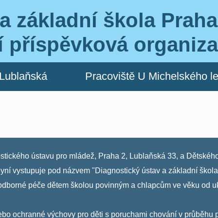
a základní škola Praha
í příspěvková organiz
 Lublaňská
Pracoviště U Michelského l
stického ústavu pro mládež, Praha 2, Lublaňská 33, a Dětského
nyní vystupuje pod názvem "Diagnostický ústav a základní škola
odborné péče dětem školou povinným a chlapcům ve věku od uk
í nebo ochranné výchovy pro děti s poruchami chování v průbě