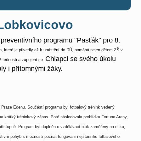
 Lobkovicovo
 preventivního programu "Pasťák" pro 8.
h, které je přivedly až k umístění do DÚ, pomáhá nejen dětem ZŠ v
Chlapci se svého úkolu
žitečnosti a zapojení se.
ly i přítomnými žáky.
v Praze Edenu. Součástí programu byl fotbalový trénink vedený
a krátký tréninkový zápas. Poté následovala prohlídka Fortuna Areny,
nepřístupné. Program byl doplněn o vzdělávací blok zaměřený na etiku,
ktivní pohyb s možností poznat fungování nejstaršího fotbalového