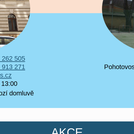
 262 505
 913 271
Pohotovos
s.cz
 13:00​
hozí domluvě
AKCE