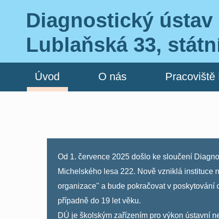
Diagnostický ústav 
Lublaňská 33, státn
Úvod
O nás
Pracoviště
Od 1. července 2025 došlo ke sloučení Diagno
Michelského lesa 222. Nově vzniklá instituce 
organizace" a bude pokračovat v poskytování 
případně do 19 let věku.
DÚ je školským zařízením pro výkon ústavn